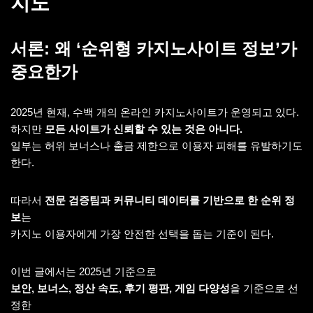
지노
서론: 왜 ‘순위형 카지노사이트 정보’가
중요한가
2025년 현재, 수백 개의 온라인 카지노사이트가 운영되고 있다.
하지만
모든 사이트가 신뢰할 수 있는 것은 아니다.
일부는 허위 보너스나 출금 제한으로 이용자 피해를 유발하기도
한다.
따라서
전문 검증팀과 커뮤니티 데이터를 기반으로 한 순위 정
보
는
카지노 이용자에게 가장 안전한 선택을 돕는 기준이 된다.
이번 글에서는 2025년 기준으로
보안, 보너스, 정산 속도, 후기 평판, 게임 다양성
을 기준으로 선
정한