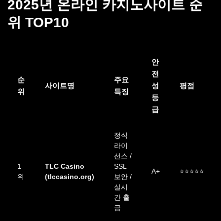
2025년 온라인 카지노사이트 순
위 TOP10
안
전
순
주요
사이트명
성
평점
위
특징
등
급
정식
라이
선스 /
1
TLC Casino
SSL
A+
⭐⭐⭐⭐⭐
위
(tlccasino.org)
보안 /
실시
간 출
금