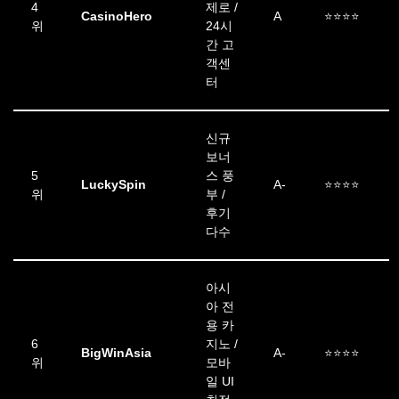
4
제로 /
CasinoHero
A
⭐⭐⭐⭐
위
24시
간 고
객센
터
신규
보너
5
스 풍
LuckySpin
A-
⭐⭐⭐⭐
위
부 /
후기
다수
아시
아 전
용 카
6
지노 /
BigWinAsia
A-
⭐⭐⭐⭐
위
모바
일 UI