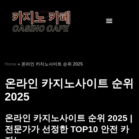
Skip
to
content
Home
»
온라인 카지노사이트 순위 2025
온라인 카지노사이트 순위
2025
온라인 카지노사이트 순위 2025 |
전문가가 선정한 TOP10 안전 카